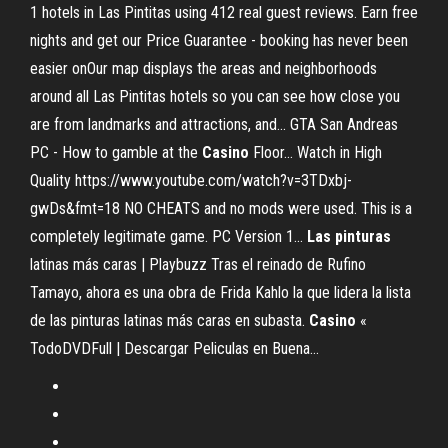
1 hotels in Las Pintitas using 412 real guest reviews. Earn free
nights and get our Price Guarantee - booking has never been
easier onOur map displays the areas and neighborhoods
around all Las Pintitas hotels so you can see how close you
are from landmarks and attractions, and... GTA San Andreas
PC - How to gamble at the
Casino
Floor… Watch in High
Quality https://www.youtube.com/watch?v=3TDxbj-
gwDs&fmt=18 NO CHEATS and no mods were used. This is a
completely legitimate game. PC Version 1...
Las
pinturas
latinas más caras | Playbuzz Tras el reinado de Rufino
Tamayo, ahora es una obra de Frida Kahlo la que lidera la lista
de las pinturas latinas más caras en subasta.
Casino
«
TodoDVDFull | Descargar Peliculas en Buena…