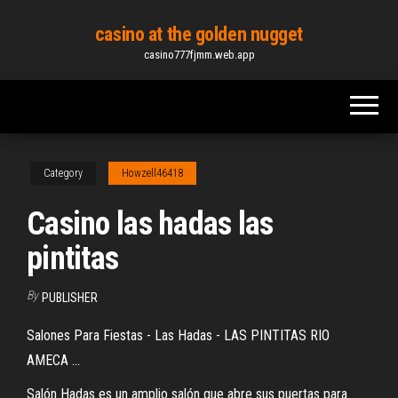
Skip
casino at the golden nugget
to
casino777fjmm.web.app
the
content
Category
Howzell46418
Casino las hadas las
pintitas
By
PUBLISHER
Salones Para Fiestas - Las Hadas - LAS PINTITAS RIO
AMECA ...
Salón Hadas es un amplio salón que abre sus puertas para